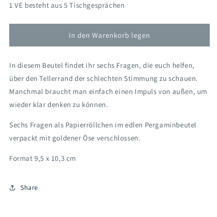
Menge
Menge
1 VE besteht aus 5 Tischgesprächen
für
für
TG22
TG22
Tischgespräche
Tischgespräche
In den Warenkorb legen
gegen
gegen
die
die
In diesem Beutel findet ihr sechs Fragen, die euch helfen,
Krise
Krise
(Händler)
(Händler)
über den Tellerrand der schlechten Stimmung zu schauen.
Manchmal braucht man einfach einen Impuls von außen, um
wieder klar denken zu können.
Sechs Fragen als Papierröllchen im edlen Pergaminbeutel
verpackt mit goldener Öse verschlossen.
Format 9,5 x 10,3 cm
Share