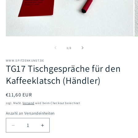
Medien
M
1
2
in
in
von
1
/
3
Modal
M
öffnen
öf
WWW.SPITZENKUNST.DE
TG17 Tischgespräche für den
Kaffeeklatsch (Händler)
Normaler
€11,60 EUR
Preis
zzgl. MwSt.
Versand
wird beim Checkout berechnet
Anzahl an Versandeinheiten
Verringere
Erhöhe
die
die