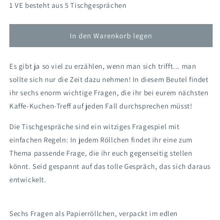
Menge
Menge
1 VE besteht aus 5 Tischgesprächen
für
für
TG17
TG17
Tischgespräche
Tischgespräche
In den Warenkorb legen
für
für
den
den
Es gibt ja so viel zu erzählen, wenn man sich trifft... man
Kaffeeklatsch
Kaffeeklatsch
(Händler)
(Händler)
sollte sich nur die Zeit dazu nehmen! In diesem Beutel findet
ihr sechs enorm wichtige Fragen, die ihr bei eurem nächsten
Kaffe-Kuchen-Treff auf jeden Fall durchsprechen müsst!
Die Tischgespräche sind ein witziges Fragespiel mit
einfachen Regeln: In jedem Röllchen findet ihr eine zum
Thema passende Frage, die ihr euch gegenseitig stellen
könnt. Seid gespannt auf das tolle Gespräch, das sich daraus
entwickelt.
Sechs Fragen als Papierröllchen, verpackt im edlen