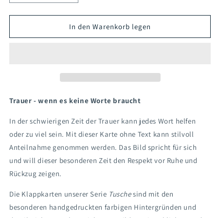
die
die
Menge
Menge
für
für
In den Warenkorb legen
Klappkarte
Klappkarte
Schilf
Schilf
Trauer - wenn es keine Worte braucht
In der schwierigen Zeit der Trauer kann jedes Wort helfen
oder zu viel sein. Mit dieser Karte ohne Text kann stilvoll
Anteilnahme genommen werden. Das Bild spricht für sich
und will dieser besonderen Zeit den Respekt vor Ruhe und
Rückzug zeigen.
Die Klappkarten unserer Serie
Tusche
sind mit den
besonderen handgedruckten farbigen Hintergründen und