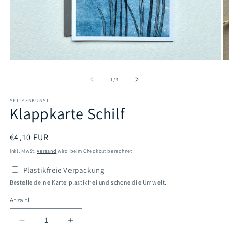
Medien
M
1
2
in
in
von
1
/
3
Modal
M
öffnen
öf
SPITZENKUNST
Klappkarte Schilf
Normaler
€4,10 EUR
Preis
inkl. MwSt.
Versand
wird beim Checkout berechnet
Plastikfreie Verpackung
Bestelle deine Karte plastikfrei und schone die Umwelt.
Anzahl
Verringere
Erhöhe