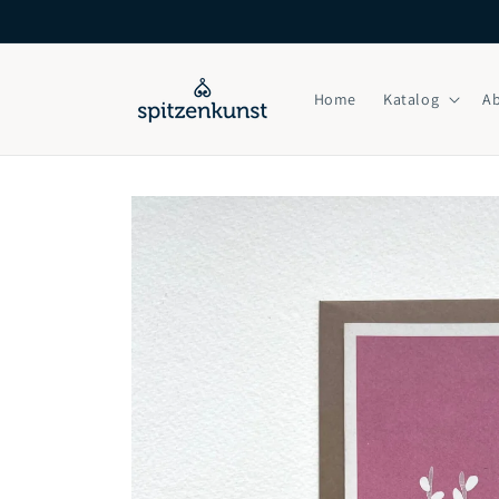
Direkt
zum
Inhalt
Home
Katalog
A
Zu
Produktinformationen
springen