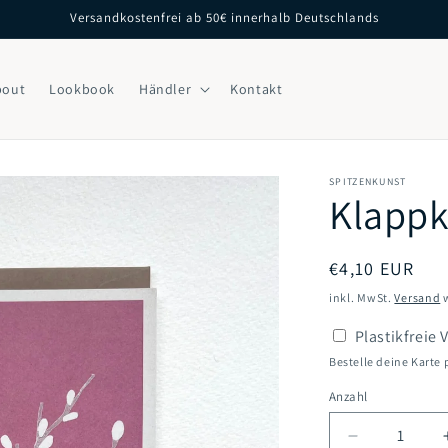
Versandkostenfrei ab 50€ innerhalb Deutschlands
bout
Lookbook
Händler
Kontakt
SPITZENKUNST
Klappk
Normaler
€4,10 EUR
Preis
inkl. MwSt.
Versand
w
Plastikfreie
Bestelle deine Karte 
Anzahl
Verringere