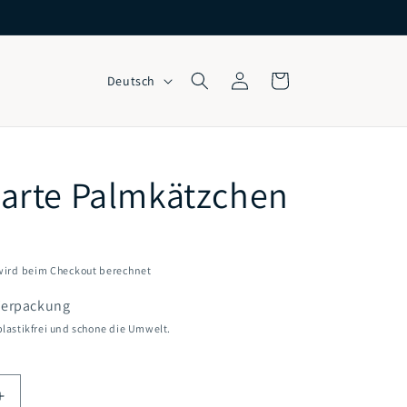
S
Einloggen
Warenkorb
Deutsch
p
r
a
arte Palmkätzchen
c
h
e
ird beim Checkout berechnet
 Verpackung
plastikfrei und schone die Umwelt.
Erhöhe