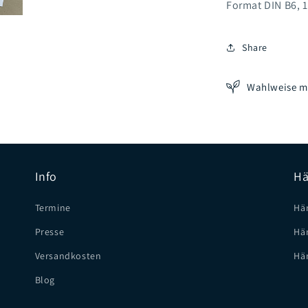
Format DIN B6, 1
Share
Wahlweise mi
Info
Hä
Termine
Hä
Presse
Hä
Versandkosten
Hä
Blog