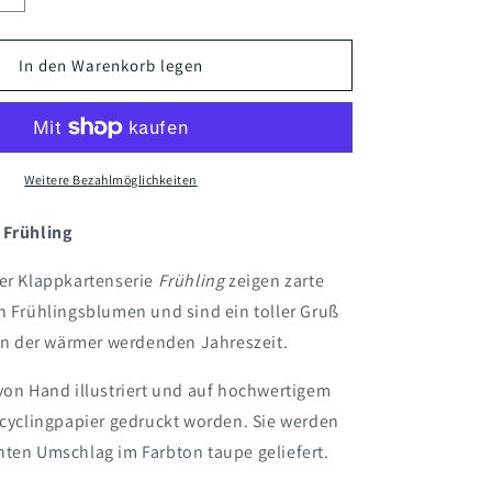
die
Menge
für
In den Warenkorb legen
Klappkarte
en
Palmkätzchen
Weitere Bezahlmöglichkeiten
 Frühling
der Klappkartenserie
Frühling
zeigen zarte
n Frühlingsblumen und sind ein toller Gruß
 in der wärmer werdenden Jahreszeit.
von Hand illustriert und auf hochwertigem
ecyclingpapier gedruckt worden. Sie werden
nten Umschlag im Farbton taupe geliefert.