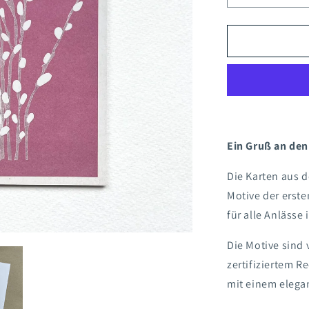
die
Menge
für
Klappkarte
Palmkätzch
Ein Gruß an den
Die Karten aus 
Motive der erste
für alle Anlässe
Die Motive sind 
zertifiziertem R
mit einem elega