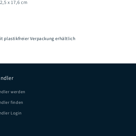
2,5 x 17,6 cm
t plastikfreier Verpackung erhältlich
ndler
ndler werden
ndler finden
ndler Login