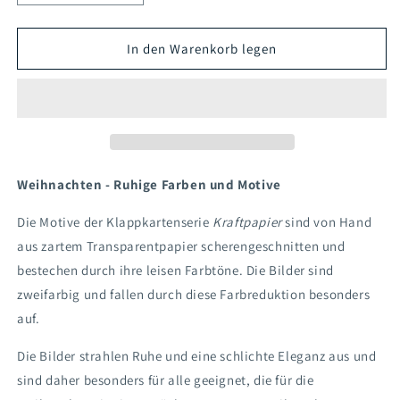
die
die
Menge
Menge
für
für
In den Warenkorb legen
Klappkarte
Klappkarte
Kiefernzweig
Kiefernzweig
Weihnachten - Ruhige Farben und Motive
Die Motive der Klappkartenserie
Kraftpapier
sind von Hand
aus zartem Transparentpapier scherengeschnitten und
bestechen durch ihre leisen Farbtöne. Die Bilder sind
zweifarbig und fallen durch diese Farbreduktion besonders
auf.
Die Bilder strahlen Ruhe und eine schlichte Eleganz aus und
sind daher besonders für alle geeignet, die für die