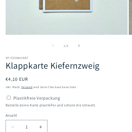
Medien
M
1
2
in
in
von
1
/
3
Modal
M
öffnen
öf
SPITZENKUNST
Klappkarte Kiefernzweig
Normaler
€4,10 EUR
Preis
inkl. MwSt.
Versand
wird beim Checkout berechnet
Plastikfreie Verpackung
Bestelle deine Karte plastikfrei und schone die Umwelt.
Anzahl
Verringere
Erhöhe