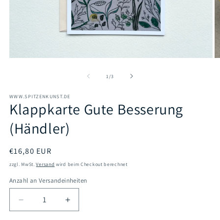
Medien
M
1
2
in
in
von
1
/
3
Modal
M
öffnen
öf
WWW.SPITZENKUNST.DE
Klappkarte Gute Besserung
(Händler)
Normaler
€16,80 EUR
Preis
zzgl. MwSt.
Versand
wird beim Checkout berechnet
Anzahl an Versandeinheiten
Verringere
Erhöhe
die
die