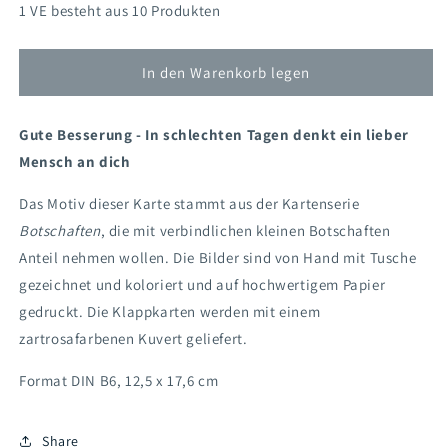
Menge
Menge
1 VE besteht aus 10 Produkten
für
für
Klappkarte
Klappkarte
Gute
Gute
In den Warenkorb legen
Besserung
Besserung
(Händler)
(Händler)
Gute Besserung - In schlechten Tagen denkt ein lieber
Mensch an dich
Das Motiv dieser Karte stammt aus der Kartenserie
Botschaften
, die mit verbindlichen kleinen Botschaften
Anteil nehmen wollen. Die Bilder sind von Hand mit Tusche
gezeichnet und koloriert und auf hochwertigem Papier
gedruckt. Die Klappkarten werden mit einem
zartrosafarbenen Kuvert geliefert.
Format DIN B6, 12,5 x 17,6 cm
Share