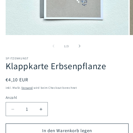
Medien
M
1
2
in
in
von
1
/
3
Modal
M
öffnen
öf
SPITZENKUNST
Klappkarte Erbsenpflanze
Normaler
€4,10 EUR
Preis
inkl. MwSt.
Versand
wird beim Checkout berechnet
Anzahl
Verringere
Erhöhe
die
die
Menge
Menge
für
für
In den Warenkorb legen