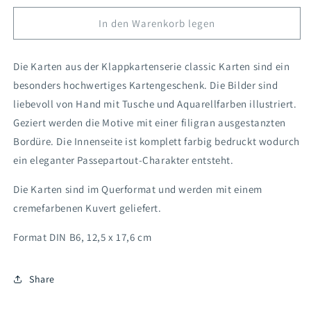
K5
K5
Klappkarte
Klappkarte
In den Warenkorb legen
Blüte
Blüte
(Händler)
(Händler)
Die Karten aus der Klappkartenserie classic Karten sind ein
besonders hochwertiges Kartengeschenk. Die Bilder sind
liebevoll von Hand mit Tusche und Aquarellfarben illustriert.
Geziert werden die Motive mit einer filigran ausgestanzten
Bordüre. Die Innenseite ist komplett farbig bedruckt wodurch
ein eleganter Passepartout-Charakter entsteht.
Die Karten sind im Querformat und werden mit einem
cremefarbenen Kuvert geliefert.
Format DIN B6, 12,5 x 17,6 cm
Share