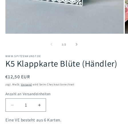
Medien
M
1
2
in
in
von
1
/
2
Modal
M
öffnen
öf
WWW.SPITZENKUNST.DE
K5 Klappkarte Blüte (Händler)
Normaler
€12,50 EUR
Preis
zzgl. MwSt.
Versand
wird beim Checkout berechnet
Anzahl an Versandeinheiten
Verringere
Erhöhe
die
die
Menge
Menge
Eine VE besteht aus 6 Karten.
für
für